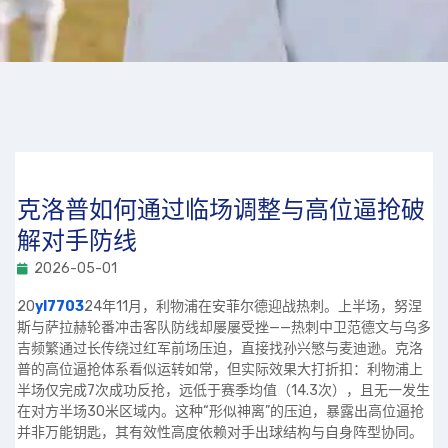
克洛普如何通过临场调整与高位逼抢破
解对手防线
2026-05-01
20
yl7703
24年11月，利物浦在安菲尔德迎战热刺。上半场，努涅
斯与萨拉赫轮番冲击客队防线却屡屡受挫——热刺中卫范德文与乌多
吉频繁通过长传绕过红军前场压迫，直接找孙兴慜与麦迪逊。克洛
普的高位逼抢体系看似运转如常，但实际效果大打折扣：利物浦上
半场仅完成7次成功反抢，远低于赛季均值（14.3次），且无一发生
在对方半场30米区域内。这种“形似神离”的压迫，暴露出高位逼抢
并非万能钥匙，其有效性高度依赖对手出球结构与自身阵型协同。