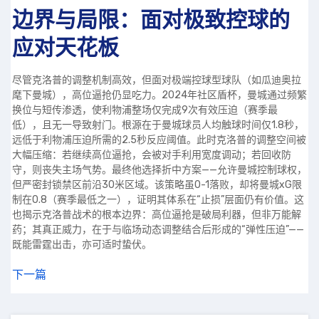
边界与局限：面对极致控球的
应对天花板
尽管克洛普的调整机制高效，但面对极端控球型球队（如瓜迪奥拉
麾下曼城），高位逼抢仍显吃力。2024年社区盾杯，曼城通过频繁
换位与短传渗透，使利物浦整场仅完成9次有效压迫（赛季最
低），且无一导致射门。根源在于曼城球员人均触球时间仅1.8秒，
远低于利物浦压迫所需的2.5秒反应阈值。此时克洛普的调整空间被
大幅压缩：若继续高位逼抢，会被对手利用宽度调动；若回收防
守，则丧失主场气势。最终他选择折中方案——允许曼城控制球权，
但严密封锁禁区前沿30米区域。该策略虽0-1落败，却将曼城xG限
制在0.8（赛季最低之一），证明其体系在“止损”层面仍有价值。这
也揭示克洛普战术的根本边界：高位逼抢是破局利器，但非万能解
药；其真正威力，在于与临场动态调整结合后形成的“弹性压迫”——
既能雷霆出击，亦可适时蛰伏。
下一篇