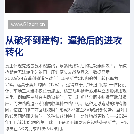
从破坏到建构：逼抢后的进攻
转化
真正体现克洛普战术深度的，是逼抢成功后的进攻组织效率。单纯
抢断若无法转化为射门，压迫便失去战略意义。数据显示，
2023/24赛季利物浦在对方半场抢断后5秒内的射门转化率为
21%，远高于英超均值（12%）。这得益于其“压迫-衔接”一体化设
计：前场三人组不仅负责施压，还需预判抢断落点并立即形成进攻
三角。例如萨拉赫在右路逼抢时，麦卡利斯特会同步斜插至肋部接
应，而左路的迪亚斯则内收填补中路空隙。这种无球跑动的精密协
同，使红军能在夺回球权瞬间形成3v2甚至3v1的局部优势。当对手
防线因回追而失位时，这种快速转换往往比阵地战更致命——2024
年1月逆转切尔西的第二球，正是源于加克波在边线处抢断后，三名
球员在7秒内完成四次传递破门。