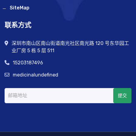
SiteMap
联系方式
深圳市南山区南山街道南光社区南光路 120 号东华园工
业厂房 5 栋 5 层 511
15203187496
medicinalundefined
提交