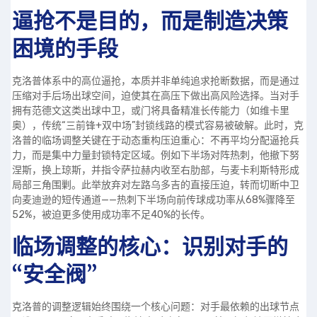
逼抢不是目的，而是制造决策
困境的手段
克洛普体系中的高位逼抢，本质并非单纯追求抢断数据，而是通过
压缩对手后场出球空间，迫使其在高压下做出高风险选择。当对手
拥有范德文这类出球中卫，或门将具备精准长传能力（如维卡里
奥），传统“三前锋+双中场”封锁线路的模式容易被破解。此时，克
洛普的临场调整关键在于动态重构压迫重心：不再平均分配逼抢兵
力，而是集中力量封锁特定区域。例如下半场对阵热刺，他撤下努
涅斯，换上琼斯，并指令萨拉赫内收至右肋部，与麦卡利斯特形成
局部三角围剿。此举放弃对左路乌多吉的直接压迫，转而切断中卫
向麦迪逊的短传通道——热刺下半场向前传球成功率从68%骤降至
52%，被迫更多使用成功率不足40%的长传。
临场调整的核心：识别对手的
“安全阀”
克洛普的调整逻辑始终围绕一个核心问题：对手最依赖的出球节点