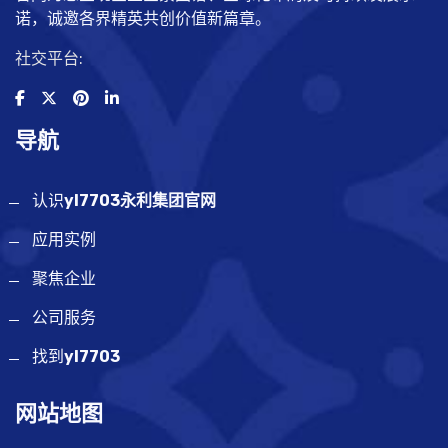
诺，诚邀各界精英共创价值新篇章。
社交平台:
导航
认识
yl7703永利集团官网
应用实例
聚焦企业
公司服务
找到
yl7703
网站地图