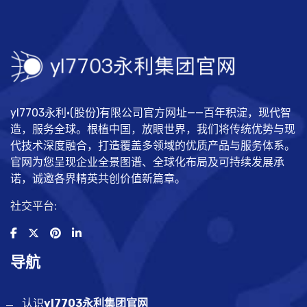
yl7703永利·(股份)有限公司官方网址——百年积淀，现代智
造，服务全球。根植中国，放眼世界，我们将传统优势与现
代技术深度融合，打造覆盖多领域的优质产品与服务体系。
官网为您呈现企业全景图谱、全球化布局及可持续发展承
诺，诚邀各界精英共创价值新篇章。
社交平台:
导航
认识
yl7703永利集团官网