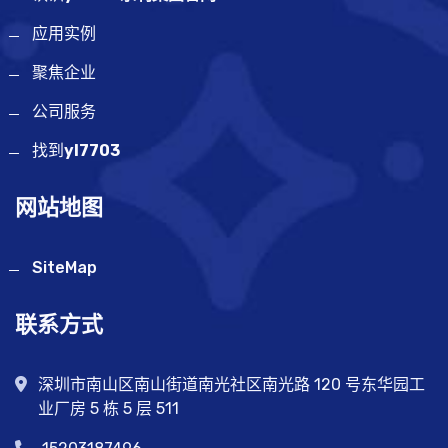
应用实例
聚焦企业
公司服务
找到
yl7703
网站地图
SiteMap
联系方式
深圳市南山区南山街道南光社区南光路 120 号东华园工
业厂房 5 栋 5 层 511