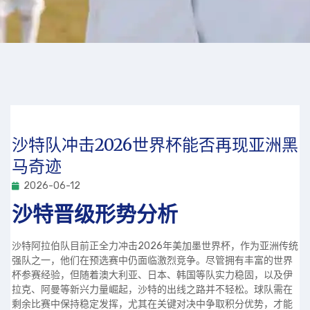
沙特队冲击2026世界杯能否再现亚洲黑
马奇迹
2026-06-12
沙特晋级形势分析
沙特阿拉伯队目前正全力冲击2026年美加墨世界杯，作为亚洲传统
强队之一，他们在预选赛中仍面临激烈竞争。尽管拥有丰富的世界
杯参赛经验，但随着澳大利亚、日本、韩国等队实力稳固，以及伊
拉克、阿曼等新兴力量崛起，沙特的出线之路并不轻松。球队需在
剩余比赛中保持稳定发挥，尤其在关键对决中争取积分优势，才能