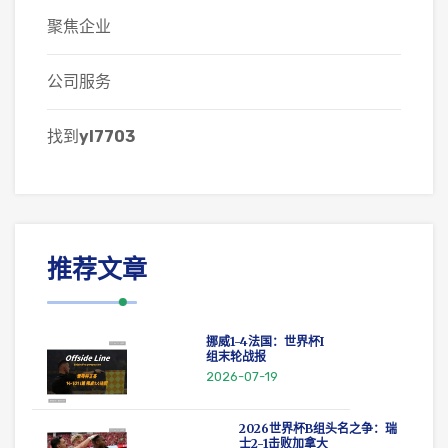
聚焦企业
公司服务
找到
yl7703
推荐文章
挪威1-4法国：世界杯I
组末轮战报
2026-07-19
2026世界杯B组头名之争：瑞
士2-1击败加拿大