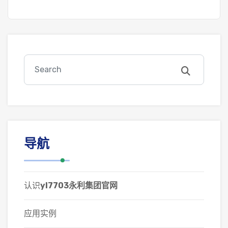
导航
认识
yl7703永利集团官网
应用实例