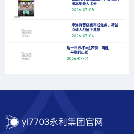
出本组最大比分
2026-07-08
摩洛哥晋级夜再成焦点，荷兰
点球大战留下遗憾
2026-07-04
瑞士世界杯B组表现：两胜
一平顺利出线
2026-07-01