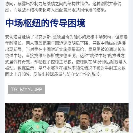
协同，暴露出控制力与战绩之间的结构性错位。这种割裂并非偶
然，而是战术结构老化与人员配置局限共同作用的结果。
中场枢纽的传导困境
安切洛蒂延续了以克罗斯-莫德里奇为轴心的双核中场架构，但随着
年龄增长，两人覆盖范围与回追速度明显下降，导致中场纵向连接
出现断层。当对手在中圈附近实施密集逼抢，皇马常被迫通过长传
绕过中场，直接找维尼修斯或罗德里戈。这种“跳过中场”的推进方
式虽偶有奇效，却牺牲了控球主导权，使球队在60分钟后频繁陷入
被动。数据显示，皇马本赛季在控球率领先情况下被对手射正次数
同比上升18%，反映出控球质量与防守安全性的脱节。