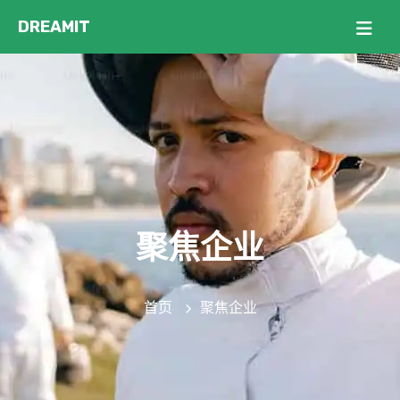
聚焦企业
首页
聚焦企业