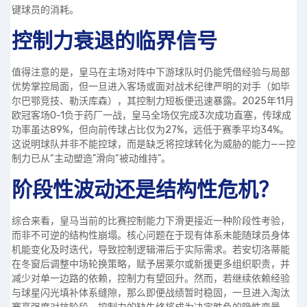
键球员的消耗。
控制力衰退的临界信号
值得注意的是，皇马在主场对阵中下游球队时仍能凭借经验与局部
优势掌控局面，但一旦进入客场或面对战术纪律严明的对手（如毕
尔巴鄂竞技、勒沃库森），其控制力短板便迅速暴露。2025年11月
欧冠客场0-1负于药厂一战，皇马全场仅完成3次成功直塞，传球成
功率虽达89%，但向前传球占比仅为27%，远低于赛季平均34%。
这说明球队并非不能控球，而是缺乏将控球转化为威胁的能力——控
制力已从“主动塑造”滑向“被动维持”。
阶段性波动还是结构性危机？
综合来看，皇马当前的比赛控制能力下滑更接近一种阶段性考验，
而非不可逆的结构性崩塌。核心问题在于现有体系未能随球员身体
机能变化及时迭代，导致控制逻辑滞后于实际需求。若安切洛蒂能
在冬窗后调整中场轮换策略，赋予居莱尔或新援更多组织职责，并
减少对单一边路的依赖，控制力有望回升。然而，若继续依赖经验
与球星闪光填补体系缝隙，那么即便战绩暂时稳固，一旦进入淘汰