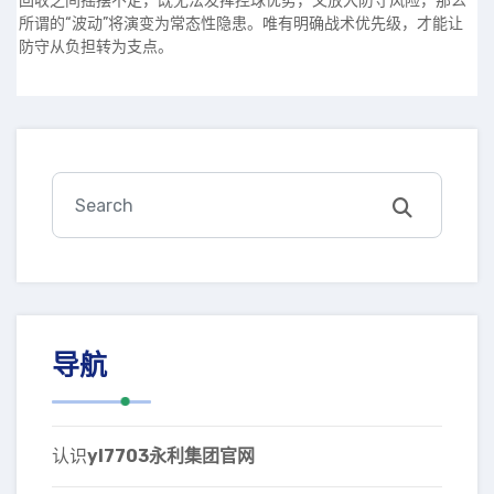
回收之间摇摆不定，既无法发挥控球优势，又放大防守风险，那么
所谓的“波动”将演变为常态性隐患。唯有明确战术优先级，才能让
防守从负担转为支点。
导航
认识
yl7703永利集团官网