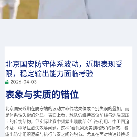
北京国安防守体系波动，近期表现受
限，稳定输出能力面临考验
2026-04-03
表象与实质的错位
北京国安近期在防守端的波动并非偶然失位或个别失误的叠加，而
是体系性失衡的外显。表面上看，球队仍维持高位防线与边后卫压
上的传统结构，但实际比赛中频繁出现肋部空当被利用、中卫回追
不及、中场拦截失效等问题。这种“看似紧凑实则松散”的状态，暴
露出防守组织逻辑与执行节奏之间的脱节。尤其在面对快速转换或