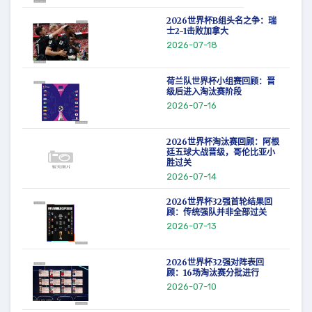
2026世界杯B组头名之争：瑞
士2-1击败加拿大
2026-07-18
荷兰队世界杯小组赛回顾：晋
级后进入淘汰赛阶段
2026-07-16
2026世界杯淘汰赛回顾：阿根
廷五球大战晋级，哥伦比亚小
胜过关
2026-07-14
2026世界杯32强首轮结果回
顾：传统强队并非全部过关
2026-07-13
2026世界杯32强对阵表回
顾：16场淘汰赛分批进行
2026-07-10