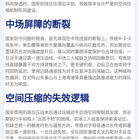
斜向穿透时，国安防线往往滞后半拍，导致原本设计严密的空间压
缩机制形同虚设。
中场屏障的断裂
国安防守问题的根源，首先体现在中场连接的断裂上。传统4-3-3
体系中，单后腰需承担大量横向覆盖与纵向拦截任务，但近期该位
置球员在对抗强度提升后，难以同时兼顾深度保护与出球衔接。一
旦对手通过第一道压迫线，中场三人组缺乏协同回撤意识，导致防
线直接暴露于对方持球推进之下。更关键的是，边前卫在由攻转守
时回防延迟，使得边路通道成为对手反复冲击的突破口。这种结构
性漏洞，在对阵山东泰山与上海海港等具备强边路推进能力的球队
时尤为明显。
空间压缩的失效逻辑
国安惯用的高位压迫本应通过压缩对手后场空间限制其出球，但近
期执行中却陷入“压而不抢”的困境。前场三人组虽保持紧凑站位，
但缺乏统一的触发时机与逼抢方向，导致对手轻易通过长传或斜塞
绕过第一道防线。一旦压迫失败，全队回防速度无法匹配对手反击
节奏，防线被迫在无序状态下仓促落位。例如在对阵成都蓉城一役