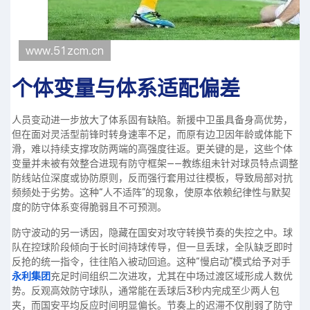
个体变量与体系适配偏差
人员变动进一步放大了体系固有缺陷。新援中卫虽具备身高优势，
但在面对灵活型前锋时转身速率不足，而原有边卫因年龄或体能下
滑，难以持续支撑攻防两端的高强度往返。更关键的是，这些个体
变量并未被有效整合进现有防守框架——教练组未针对球员特点调整
防线站位深度或协防原则，反而强行套用过往模板，导致局部对抗
频频处于劣势。这种“人不适阵”的现象，使原本依赖纪律性与默契
度的防守体系变得脆弱且不可预测。
防守波动的另一诱因，隐藏在国安对攻守转换节奏的失控之中。球
队在控球阶段倾向于长时间持球传导，但一旦丢球，全队缺乏即时
反抢的统一指令，往往陷入被动回追。这种“慢启动”模式给予对手
永利集团
充足时间组织二次进攻，尤其在中场过渡区域形成人数优
势。反观高效防守球队，通常能在丢球后3秒内完成至少两人包
夹，而国安平均反应时间明显偏长。节奏上的迟滞不仅削弱了防守