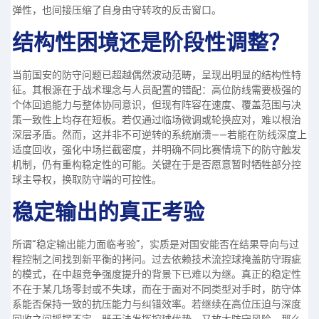
弹性，也间接压缩了自身由守转攻的反击窗口。
结构性困境还是阶段性调整？
当前国安的防守问题已超越偶然波动范畴，呈现出明显的结构性特
征。其根源在于战术理念与人员配置的错配：高位防线需要极强的
个体回追能力与整体协同意识，但现有阵容在速度、覆盖范围与决
策一致性上均存在短板。若仅通过临场微调或轮换应对，难以根治
深层矛盾。然而，这并非不可逆转的系统崩溃——若能在防线深度上
适度回收，强化中场拦截密度，并明确不同比赛情境下的防守触发
机制，仍有重构稳定性的可能。关键在于是否愿意暂时牺牲部分控
球主导权，换取防守端的可控性。
稳定输出的真正考验
所谓“稳定输出能力面临考验”，实质是对国安能否在结果导向与过
程控制之间找到新平衡的拷问。过去依赖技术流控球掩盖防守瑕疵
的模式，在中超竞争强度提升的背景下已难以为继。真正的稳定性
不在于某几场零封或不失球，而在于面对不同类型对手时，防守体
系能否保持一致的抗压能力与纠错效率。若继续在高位压迫与深度