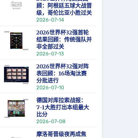
顾：阿根廷五球大战晋
级，哥伦比亚小胜过关
2026-07-14
2026世界杯32强首轮
结果回顾：传统强队并
非全部过关
2026-07-13
2026世界杯32强对阵
表回顾：16场淘汰赛
分批进行
2026-07-10
德国对库拉索战报：
7-1大胜打出本组最大
比分
2026-07-08
摩洛哥晋级夜再成焦