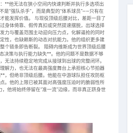
：**他无法在狭小空间内快速判断并执行多选项出
不是“强队杀手”，而是典型的“体系球员”——只有在
才能发挥价值。 与现役顶级后腰对比，差距一目了
过身体倚靠、假传真扣或突然提速摆脱，出球选择
发力与覆盖范围主动迎向压力点，化解逼抢的同时
定性，也缺赖斯的动态对抗能力。他的组织更多建
整个链条即告断裂。 阻碍内维斯成为世界顶级后腰
态决策与执行能力缺失**。他的问题不是数据不够
，无法持续稳定地完成从接球到出球的完整闭环。
理解力，也无法在最高强度舞台上承担核心节拍器
图**，但绝非顶级后腰。他能在中游球队担任攻防枢
点。他的上限已被其面对高强度压迫时的脆弱性所
力，他将始终停留在“准一流”边缘，而非真正跻身世