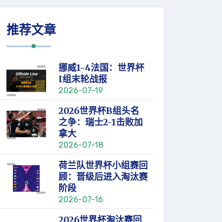
推荐文章
挪威1-4法国：世界杯
I组末轮战报
2026-07-19
2026世界杯B组头名
之争：瑞士2-1击败加
拿大
2026-07-18
荷兰队世界杯小组赛回
顾：晋级后进入淘汰赛
阶段
2026-07-16
2026世界杯淘汰赛回