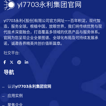
yl7703永利·(股份)有限公司官方网址——百年积淀，现代智
造，服务全球。根植中国，放眼世界，我们将传统优势与现
代技术深度融合，打造覆盖多领域的优质产品与服务体系。
官网为您呈现企业全景图谱、全球化布局及可持续发展承
诺，诚邀各界精英共创价值新篇章。
社交平台:
导航
认识
yl7703永利集团官网
应用实例
聚焦企业