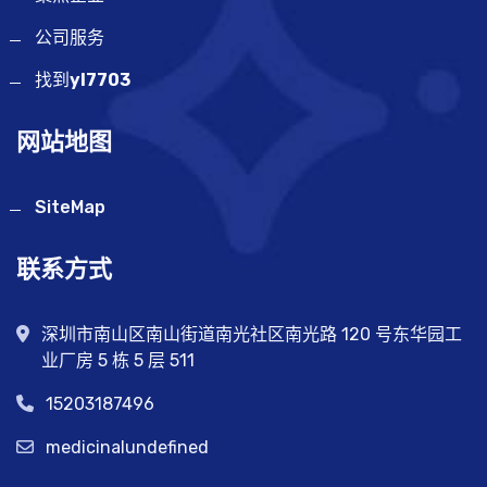
公司服务
找到
yl7703
网站地图
SiteMap
联系方式
深圳市南山区南山街道南光社区南光路 120 号东华园工
业厂房 5 栋 5 层 511
15203187496
medicinalundefined