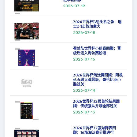
2026-07-19
2026世界杯B组头名之争：瑞
士2-1击败加拿大
2026-07-18
荷兰队世界杯小组赛回顾：晋
级后进入淘汰赛阶段
2026-07-16
2026世界杯淘汰赛回顾：阿根
廷五球大战晋级，哥伦比亚小
胜过关
2026-07-14
2026世界杯32强首轮结果回
顾：传统强队并非全部过关
2026-07-13
2026世界杯32强对阵表回
顾：16场淘汰赛分批进行