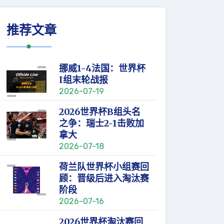
推荐文章
挪威1-4法国：世界杯
I组末轮战报
2026-07-19
2026世界杯B组头名
之争：瑞士2-1击败加
拿大
2026-07-18
荷兰队世界杯小组赛回
顾：晋级后进入淘汰赛
阶段
2026-07-16
2026世界杯淘汰赛回