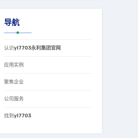
导航
认识
yl7703永利集团官网
应用实例
聚焦企业
公司服务
找到
yl7703