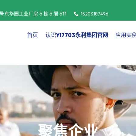
华园工业厂房 5 栋 5 层 511
15203187496
首页
认识
Yl7703永利集团官网
应用实
聚焦企业