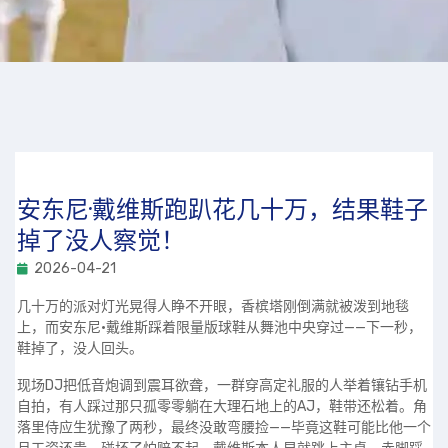
安东尼·戴维斯跑趴花几十万，结果鞋子
掉了没人察觉！
2026-04-21
几十万的派对灯光晃得人睁不开眼，香槟塔刚倒满就被泼到地毯
上，而安东尼·戴维斯踩着限量版球鞋从舞池中央穿过——下一秒，
鞋掉了，没人回头。
现场DJ把低音炮调到震耳欲聋，一群穿高定礼服的人举着镶钻手机
自拍，有人踩过那只孤零零躺在大理石地上的AJ，鞋带还松着。角
落里侍应生犹豫了两秒，最终没敢弯腰捡——毕竟这鞋可能比他一个