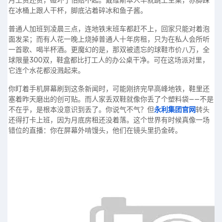
月工资还贵，碰坏了怕赔不起。戴维斯本人早就跳上主桌，赤脚踩
在冰桶上跟人干杯，脚底沾着碎冰和鱼子酱。
普通人加班到凌晨三点，连地铁末班车都赶不上，回家只能对着泡
面发呆；而有人花一晚上烧掉普通人十年房租，只为在私人会所听
一首歌、喝半杯酒。更魔幻的是，那双被遗忘的球鞋市价八万，全
球限量300双，鞋盒都比打工人的办公桌干净。可在这场派对里，
它连个水花都没溅起来。
你盯着手机屏幕刷到这条新闻时，可能刚挤完早高峰地铁，鞋里还
塞着昨天磨出的创可贴。而人家丢双鞋就像你丢了个塑料袋——不是
不在乎，是根本没意识到丢了。你说气不气？但
永利集团官网
转头
还得打卡上班，因为月底房租还没着落。这个世界有时候真像一场
错位的直播：你在屏幕外啃馒头，他们在镜头里扔金砖。