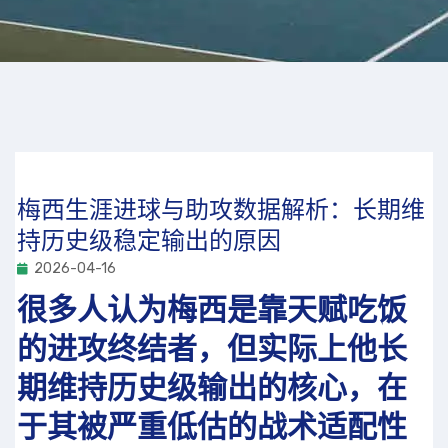
梅西生涯进球与助攻数据解析：长期维
持历史级稳定输出的原因
2026-04-16
很多人认为梅西是靠天赋吃饭
的进攻终结者，但实际上他长
期维持历史级输出的核心，在
于其被严重低估的战术适配性