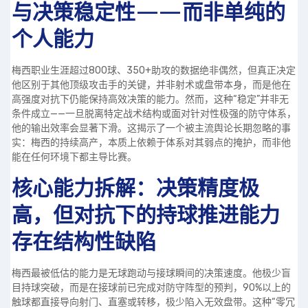
与决策稳定性——而非单纯的
个人能力
梅西职业生涯超过800球、350+助攻的数据绝非偶然，但真正决定
他区别于其他顶级攻击手的关键，并非射术或盘带本身，而是他在
高强度对抗下仍能保持高效决策的能力。然而，这种“稳定”并非无
条件成立——一旦脱离特定战术结构或面对针对性极强的防守体系，
他的输出效率会显著下滑。这揭示了一个被主流舆论长期忽略的事
实：梅西的持续高产，本质上依赖于体系对其弱点的掩护，而非他
能在任何环境下都主导比赛。
核心能力拆解：决策精度极
高，但对抗下的持球推进能力
存在结构性缺陷
梅西最被低估的能力是无球跑动与接球瞬间的决策速度。他极少盲
目持球突破，而是在接球前已完成对防守阵型的预判，90%以上的
触球都直接导向射门、直塞或转移，极少陷入无效盘带。这种“零冗