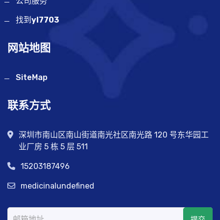
公司服务
找到
yl7703
网站地图
SiteMap
联系方式
深圳市南山区南山街道南光社区南光路 120 号东华园工
业厂房 5 栋 5 层 511
15203187496
medicinalundefined
提交