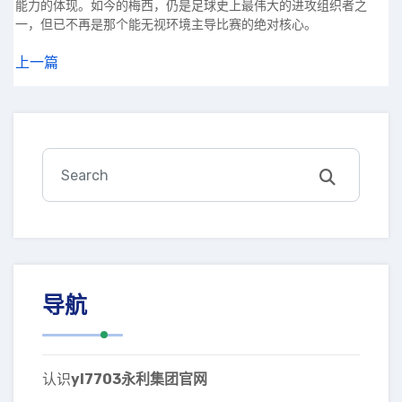
能力的体现。如今的梅西，仍是足球史上最伟大的进攻组织者之
一，但已不再是那个能无视环境主导比赛的绝对核心。
上一篇
导航
认识
yl7703永利集团官网