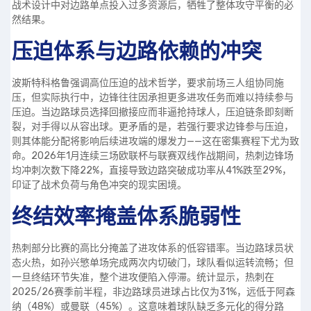
战术设计中对边路单点投入过多资源后，牺牲了整体攻守平衡的必
然结果。
压迫体系与边路依赖的冲突
波斯特科格鲁强调高位压迫的战术哲学，要求前场三人组协同施
压，但实际执行中，边锋往往因承担更多进攻任务而难以持续参与
压迫。当边路球员选择回撤接应而非逼抢持球人，压迫链条即刻断
裂，对手得以从容出球。更矛盾的是，若强行要求边锋参与压迫，
则其体能分配将影响后续进攻端的爆发力——这在密集赛程下尤为致
命。2026年1月连续三场欧联杯与联赛双线作战期间，热刺边锋场
均冲刺次数下降22%，直接导致边路突破成功率从41%跌至29%，
印证了战术负荷与角色冲突的现实困境。
终结效率掩盖体系脆弱性
热刺部分比赛的高比分掩盖了进攻体系的低容错率。当边路球员状
态火热，如孙兴慜单场完成两次内切破门，球队看似运转流畅；但
一旦终结环节失准，整个进攻便陷入停滞。统计显示，热刺在
2025/26赛季前半程，非边路球员进球占比仅为31%，远低于阿森
纳（48%）或曼联（45%）。这意味着球队缺乏多元化的得分路