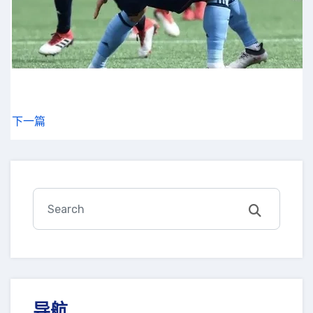
下一篇
导航