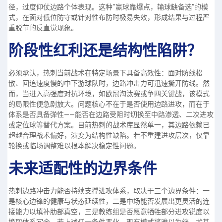
径，过度仰仗边路个体表现。这种“赢球靠爆点，输球缺备选”的模
式，在面对低位防守或针对性布防时极易失效，形成结果与过程严
重脱节的反直觉现象。
阶段性红利还是结构性陷阱？
必须承认，热刺当前战术在特定场景下具备高效性：面对防线松
散、回追速度慢的中下游球队时，边路冲击力可迅速撕开防线。然
而，当进入高强度对抗环境，如欧冠淘汰赛或争四关键战，该模式
的局限性便急剧放大。问题核心不在于是否使用边路进攻，而在于
体系是否具备弹性——能否在边路受阻时切换至中路渗透、二次进攻
或定位球等替代方案。目前热刺的战术库显然单一，其边路依赖已
超越合理战术偏好，演变为结构性缺陷。若不重建进攻层次，仅靠
轮换或临场调整难以根本解决稳定性问题。
未来适配性的边界条件
热刺边路冲击力能否持续支撑进攻体系，取决于三个边界条件：一
是核心边锋的健康与状态延续性，二是中场能否发展出更灵活的连
接能力以填补肋部真空，三是教练组是否愿意牺牲部分进攻锐度以