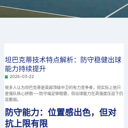
坦巴克蒂技术特点解析：防守稳健出球
能力持续提升
2026-03-22
很多人认为坦巴克蒂是英超顶级中卫的有力竞争者，但实际上他只
是强队核心拼图——防守端足够稳健，但出球能力在高强度压迫下仍
显脆弱。
防守能力：位置感出色，但对
抗上限有限