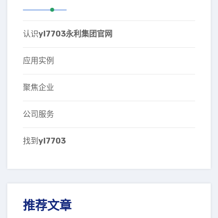
认识
yl7703永利集团官网
应用实例
聚焦企业
公司服务
找到
yl7703
推荐文章