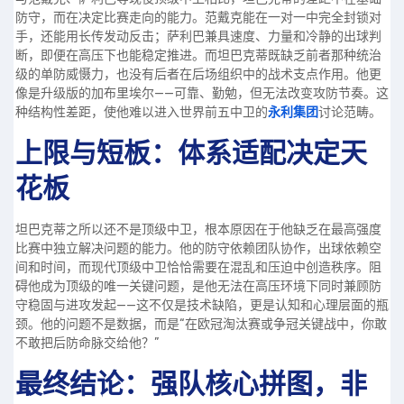
防守，而在决定比赛走向的能力。范戴克能在一对一中完全封锁对
手，还能用长传发动反击；萨利巴兼具速度、力量和冷静的出球判
断，即便在高压下也能稳定推进。而坦巴克蒂既缺乏前者那种统治
级的单防威慑力，也没有后者在后场组织中的战术支点作用。他更
像是升级版的加布里埃尔——可靠、勤勉，但无法改变攻防节奏。这
种结构性差距，使他难以进入世界前五中卫的
永利集团
讨论范畴。
上限与短板：体系适配决定天
花板
坦巴克蒂之所以还不是顶级中卫，根本原因在于他缺乏在最高强度
比赛中独立解决问题的能力。他的防守依赖团队协作，出球依赖空
间和时间，而现代顶级中卫恰恰需要在混乱和压迫中创造秩序。阻
碍他成为顶级的唯一关键问题，是他无法在高压环境下同时兼顾防
守稳固与进攻发起——这不仅是技术缺陷，更是认知和心理层面的瓶
颈。他的问题不是数据，而是“在欧冠淘汰赛或争冠关键战中，你敢
不敢把后防命脉交给他？”
最终结论：强队核心拼图，非