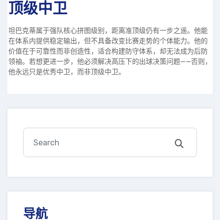
顶级中卫
坦巴克蒂属于强队核心拼图级别，距离准顶级仍有一步之遥。他能
在体系内提供稳定输出，但不具备改变比赛走势的个体能力。他的
价值在于可靠性而非创造性，适合构建防守体系，却无法成为后防
领袖。若想更进一步，他必须解决高压下的出球决策问题——否则，
他永远只是优秀中卫，而非顶级中卫。
导航