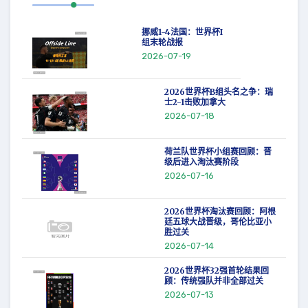
挪威1-4法国：世界杯I
组末轮战报
2026-07-19
2026世界杯B组头名之争：瑞
士2-1击败加拿大
2026-07-18
荷兰队世界杯小组赛回顾：晋
级后进入淘汰赛阶段
2026-07-16
2026世界杯淘汰赛回顾：阿根
廷五球大战晋级，哥伦比亚小
胜过关
2026-07-14
2026世界杯32强首轮结果回
顾：传统强队并非全部过关
2026-07-13