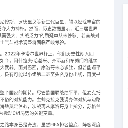
尼修斯、罗德里戈等新生代巨星，辅以经验丰富的
重夺大力神杯。然而，历史数据显示，近三届世界
纸面强大、实战乏力”的质疑声从未停歇。若首战对
士气与战术调整将面临严峻考验。
。2022年卡塔尔世界杯上，他们历史性闯入四
如今，阿什拉夫·哈基米、齐耶赫和布努门将继续
大武器。面对巴西，摩洛哥未必求胜，但若能逼平
，极有可能以小组第二甚至头名身份出线，再度书
整个国家的期待。尽管欧国联战绩平平，但麦克托
不俗的对抗能力。主帅克拉克强调身体对抗与边路
海地奠定信心，次战再从摩洛哥身上抢分，苏格兰
成为搅动C组局势的关键变量。
之路本身已是奇迹。虽然FIFA排名垫底、阵容深度