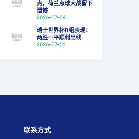
点，荷兰点球大战留下
遗憾
2026-07-04
瑞士世界杯B组表现：
两胜一平顺利出线
2026-07-01
联系方式