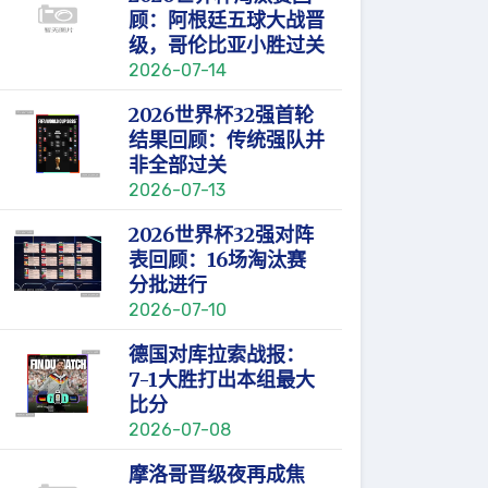
顾：阿根廷五球大战晋
级，哥伦比亚小胜过关
2026-07-14
2026世界杯32强首轮
结果回顾：传统强队并
非全部过关
2026-07-13
2026世界杯32强对阵
表回顾：16场淘汰赛
分批进行
2026-07-10
德国对库拉索战报：
7-1大胜打出本组最大
比分
2026-07-08
摩洛哥晋级夜再成焦