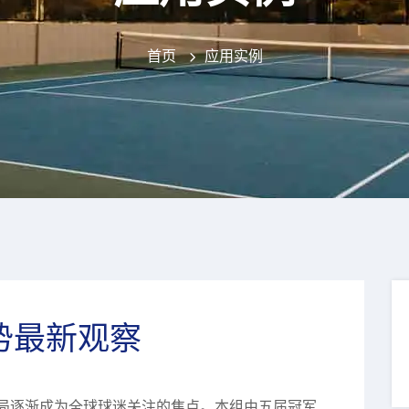
首页
应用实例
势最新观察
局逐渐成为全球球迷关注的焦点。本组由五届冠军