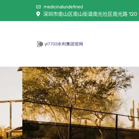
medicinalundefined
深圳市南山区南山街道南光社区南光路 120 号东