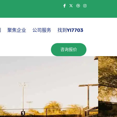
例
聚焦企业
公司服务
找到
Yl7703
咨询报价