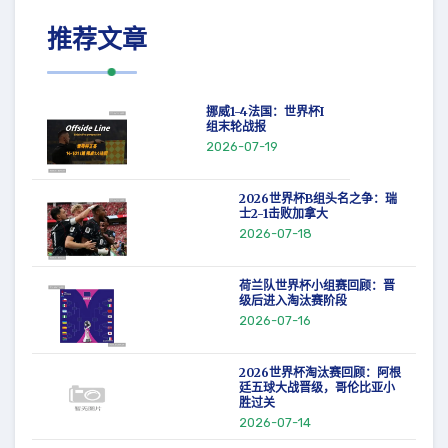
推荐文章
挪威1-4法国：世界杯I
组末轮战报
2026-07-19
2026世界杯B组头名之争：瑞
士2-1击败加拿大
2026-07-18
荷兰队世界杯小组赛回顾：晋
级后进入淘汰赛阶段
2026-07-16
2026世界杯淘汰赛回顾：阿根
廷五球大战晋级，哥伦比亚小
胜过关
2026-07-14