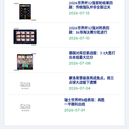
2026世界杯32强首轮结果回
顾：传统强队并非全部过关
2026-07-13
2026世界杯32强对阵表回
顾：16场淘汰赛分批进行
2026-07-10
德国对库拉索战报：7-1大胜打
出本组最大比分
2026-07-08
摩洛哥晋级夜再成焦点，荷兰
点球大战留下遗憾
2026-07-04
瑞士世界杯B组表现：两胜
一平顺利出线
2026-07-01