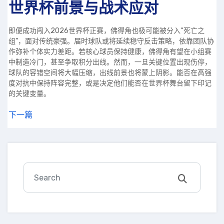
世界杯前景与战术应对
即便成功闯入2026世界杯正赛，佛得角也极可能被分入“死亡之
组”，面对传统豪强。届时球队或将延续稳守反击策略，依靠团队协
作弥补个体实力差距。若核心球员保持健康，佛得角有望在小组赛
中制造冷门，甚至争取积分出线。然而，一旦关键位置出现伤停，
球队的容错空间将大幅压缩，出线前景也将蒙上阴影。能否在高强
度对抗中保持阵容完整，或是决定他们能否在世界杯舞台留下印记
的关键变量。
下一篇