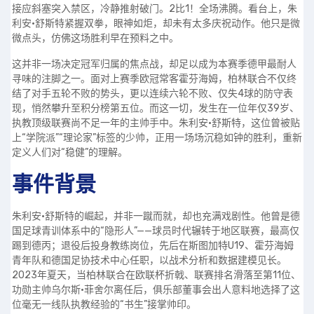
接应斜塞突入禁区，冷静推射破门。2比1！全场沸腾。看台上，朱
利安·舒斯特紧握双拳，眼神如炬，却未有太多庆祝动作。他只是微
微点头，仿佛这场胜利早在预料之中。
这并非一场决定冠军归属的焦点战，却足以成为本赛季德甲最耐人
寻味的注脚之一。面对上赛季欧冠常客霍芬海姆，柏林联合不仅终
结了对手五轮不败的势头，更以连续六轮不败、仅失4球的防守表
现，悄然攀升至积分榜第五位。而这一切，发生在一位年仅39岁、
执教顶级联赛尚不足一年的主帅手中。朱利安·舒斯特，这位曾被贴
上“学院派”“理论家”标签的少帅，正用一场场沉稳如钟的胜利，重新
定义人们对“稳健”的理解。
事件背景
朱利安·舒斯特的崛起，并非一蹴而就，却也充满戏剧性。他曾是德
国足球青训体系中的“隐形人”——球员时代辗转于地区联赛，最高仅
踢到德丙；退役后投身教练岗位，先后在斯图加特U19、霍芬海姆
青年队和德国足协技术中心任职，以战术分析和数据建模见长。
2023年夏天，当柏林联合在欧联杯折戟、联赛排名滑落至第11位、
功勋主帅乌尔斯·菲舍尔离任后，俱乐部董事会出人意料地选择了这
位毫无一线队执教经验的“书生”接掌帅印。