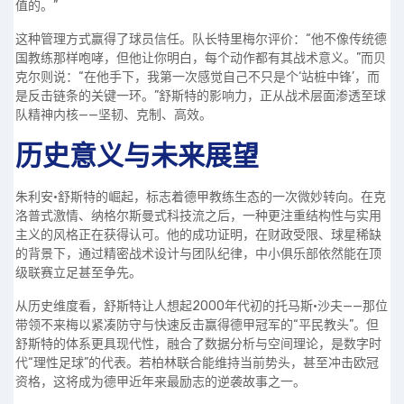
值的。”
这种管理方式赢得了球员信任。队长特里梅尔评价：“他不像传统德
国教练那样咆哮，但他让你明白，每个动作都有其战术意义。”而贝
克尔则说：“在他手下，我第一次感觉自己不只是个‘站桩中锋’，而
是反击链条的关键一环。”舒斯特的影响力，正从战术层面渗透至球
队精神内核——坚韧、克制、高效。
历史意义与未来展望
朱利安·舒斯特的崛起，标志着德甲教练生态的一次微妙转向。在克
洛普式激情、纳格尔斯曼式科技流之后，一种更注重结构性与实用
主义的风格正在获得认可。他的成功证明，在财政受限、球星稀缺
的背景下，通过精密战术设计与团队纪律，中小俱乐部依然能在顶
级联赛立足甚至争先。
从历史维度看，舒斯特让人想起2000年代初的托马斯·沙夫——那位
带领不来梅以紧凑防守与快速反击赢得德甲冠军的“平民教头”。但
舒斯特的体系更具现代性，融合了数据分析与空间理论，是数字时
代“理性足球”的代表。若柏林联合能维持当前势头，甚至冲击欧冠
资格，这将成为德甲近年来最励志的逆袭故事之一。