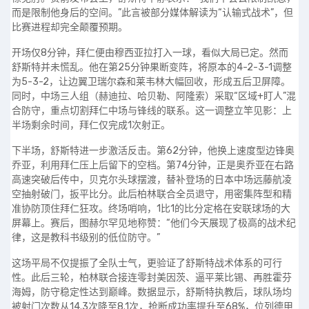
而是限制他身后的空间。”此言被部分媒体解读为“认输式战术”，但
比赛进程却完全颠覆预期。
开场仅8分钟，拜仁便由穆西亚拉打入一球，看似大局已定。然而
舒斯特并未慌乱。他在第25分钟果断变阵，将原本的4-2-3-1调整
为5-3-2，让边翼卫瑞尔森和莱韦林大幅回收，形成五后卫屏障。
同时，中场三人组（赫迪拉、哈贝勒、阿隆索）采取“区域+盯人”混
合防守，重点切割拜仁中场与锋线的联系。这一调整立竿见影：上
半场剩余时间，拜仁仅完成1次射正。
下半场，舒斯特进一步激活反击。第62分钟，他换上速度型边锋奥
乔亚，利用拜仁压上后留下的空档。第74分钟，正是奥乔亚在右路
高速突破后传中，贝克尔头球摆渡，替补登场的日本中场远藤航凌
空抽射破门，扳平比分。此后柏林联合全员退守，用密集阵型和精
准协防顶住拜仁狂攻。终场哨响，1比1的比分定格在安联球场的大
屏幕上。赛后，图赫尔罕见地称赞：“他们今天展现了极高的战术纪
律，这是教科书级别的低位防守。”
这场平局不仅提振了全队士气，更验证了舒斯特战术体系的可行
性。此后三轮，柏林联合接连零封美因茨、逼平莱比锡、再胜霍芬
海姆，防守稳定性达到巅峰。数据显示，舒斯特执教后，球队场均
被射门次数从14.3次降至8.1次，抢断成功率提升至68%，位列德甲