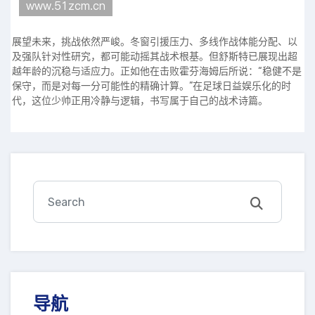
展望未来，挑战依然严峻。冬窗引援压力、多线作战体能分配、以
及强队针对性研究，都可能动摇其战术根基。但舒斯特已展现出超
越年龄的沉稳与适应力。正如他在击败霍芬海姆后所说：“稳健不是
保守，而是对每一分可能性的精确计算。”在足球日益娱乐化的时
代，这位少帅正用冷静与逻辑，书写属于自己的战术诗篇。
导航